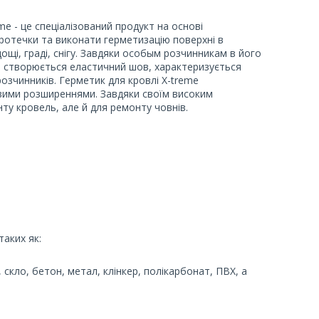
e - це спеціалізований продукт на основі
ротечки та виконати герметизацію поверхні в
ощі, граді, снігу. Завдяки особым розчинникам в його
 створюється еластичний шов, характеризується
озчинників. Герметик для кровлі X-treme
овими розширеннями. Завдяки своїм високим
ту кровель, але й для ремонту човнів.
аких як:
 скло, бетон, метал, клінкер, полікарбонат, ПВХ, а