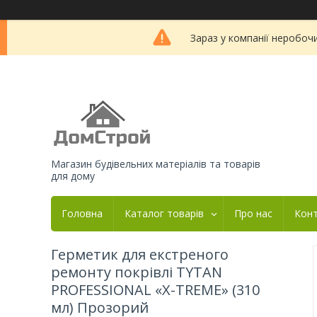
Зараз у компанії неробоч
Магазин будівельних матеріалів та товарів
для дому
Головна
Каталог товарів
Про нас
Кон
Герметик для екстреного
ремонту покрівлі TYTAN
PROFESSIONAL «X-TREME» (310
мл) Прозорий