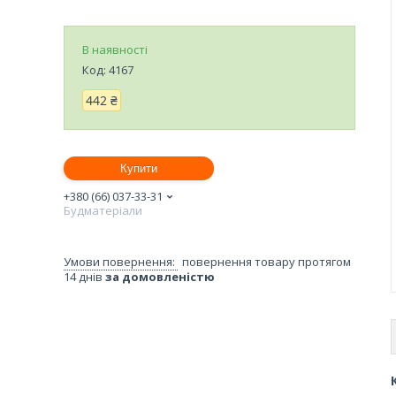
В наявності
Код:
4167
442 ₴
Купити
+380 (66) 037-33-31
Будматеріали
повернення товару протягом
14 днів
за домовленістю