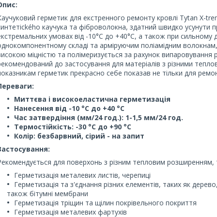
Опис:
Каучуковий герметик для екстренного ремонту кровлі Tytan X-trem
синтетického каучука та фіброволокна, здатний швидко усунути п
екстремальних умовах від -10°C до +40°C, а також при сильному д
однокомпонентному складі та арміруючим поліамідним волокнам,
високою міцністю та полімеризується за рахунок випаровування р
рекомендований до застосування для матеріалів з різними тепл
показникам герметик прекрасно себе показав не тільки для ремон
Переваги:
Миттєва і високоеластична герметизація
Нанесення від -10 °C до +40 °C
Час затвердіння (мм/24 год.): 1-1,5 мм/24 год.
Термостійкість: -30 °C до +90 °C
Колір: безбарвний, сірий - на запит
Застосування:
Рекомендується для поверхонь з різним тепловим розширенням, т
Герметизація металевих листів, черепиці
Герметизація та з'єднання різних елементів, таких як дерево,
також бітумні мембрани
Герметизація тріщин та щілин покрівельного покриття
Герметизація металевих фартухів