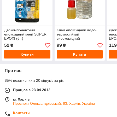
Двокомпонентний
Клей епоксидний водо-
Дво
епоксидний клей SUPER
термостійкий
епо
EPOXI (6 г)
високоміцний
EPOX
«ХІМКОНТАКТ-ЭПОКСІ»
52
99
119
₴
₴
(100 мл)
Купити
Купити
Про нас
85% позитивних з 20 відгуків за рік
Працює з 23.04.2012
м. Харків
Проспект Олександрівський, 83, Харків, Україна
Контакти