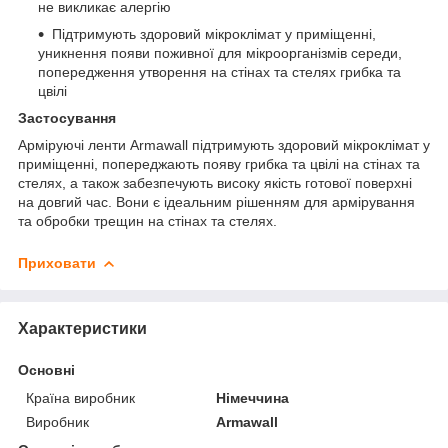
не викликає алергію
Підтримують здоровий мікроклімат у приміщенні,
уникнення появи поживної для мікроорганізмів середи,
попередження утворення на стінах та стелях грибка та
цвілі
Застосування
Арміруючі ленти Armawall підтримують здоровий мікроклімат у
приміщенні, попереджають появу грибка та цвілі на стінах та
стелях, а також забезпечують високу якість готової поверхні
на довгий час. Вони є ідеальним рішенням для армірування
та обробки трещин на стінах та стелях.
Приховати
Характеристики
Основні
Країна виробник
Німеччина
Виробник
Armawall