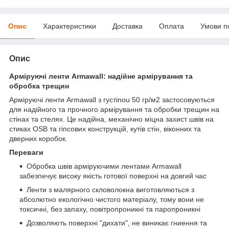
Опис
Характеристики
Доставка
Оплата
Умови п
Опис
Арміруючі ленти Armawall: надійне армірування та
обробка трещин
Арміруючі ленти Armawall з густinou 50 гр/м2 застосовуються
для надійного та прочного армірування та обробки трещин на
стінах та стелях. Це надійна, механічно міцна захист швів на
стиках OSB та гіпсових конструкцій, кутів стін, віконних та
дверних коробок.
Переваги
Обробка швів арміруючими лентами Armawall
забезпечує високу якість готової поверхні на довгий час
Ленти з малярного скловолокна виготовляються з
абсолютно екологічно чистого матеріалу, тому вони не
токсичні, без запаху, повітропроникні та паропроникні
Дозволяють поверхні "дихати", не виникає гниення та