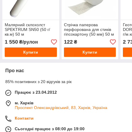
Малярний склохолст
Стрічка паперова
Геот
SPEKTRUM SN50 (50 г/
перфорована для стиків
DORT
кв.м) 50 м
гіпсокартону (50 мм) 50 м
г/м.
1 550
122
2 7
₴/рулон
₴
Купити
Купити
Про нас
85% позитивних з 20 відгуків за рік
Працює з 23.04.2012
м. Харків
Проспект Олександрівський, 83, Харків, Україна
Контакти
Сьогодні працює з 08:00 до 19:00