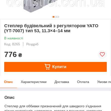
Степлер будівельний з регулятором YATO
(YT-7007) тип 53, 11.3×4–14 мм
В наявності
Код: 8265
Роздріб
776
₴
Купити
Опис
Характеристики
Доставка
Оплата
Умови п
Опис
Степлер для оббивки призначений для швидкого з'єднання
різних матеріалів, наприклад, дерева з тканиною, картоном,