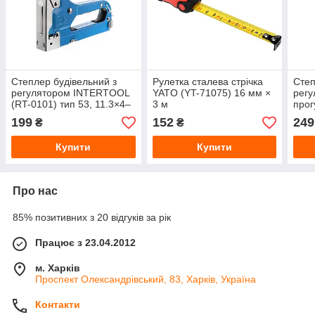
Степлер будівельний з
Рулетка сталева стрічка
Степ
регулятором INTERTOOL
YATO (YT-71075) 16 мм ×
регу
(RT-0101) тип 53, 11.3×4–
3 м
про
14 мм
INTE
199
152
249
₴
₴
тип 
Купити
Купити
Про нас
85% позитивних з 20 відгуків за рік
Працює з 23.04.2012
м. Харків
Проспект Олександрівський, 83, Харків, Україна
Контакти