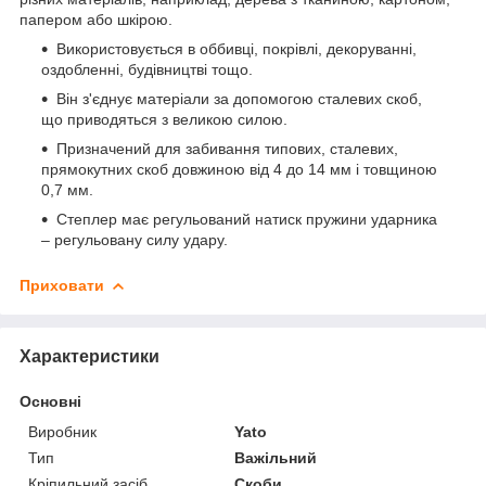
папером або шкірою.
Використовується в оббивці, покрівлі, декоруванні,
оздобленні, будівництві тощо.
Він з'єднує матеріали за допомогою сталевих скоб,
що приводяться з великою силою.
Призначений для забивання типових, сталевих,
прямокутних скоб довжиною від 4 до 14 мм і товщиною
0,7 мм.
Степлер має регульований натиск пружини ударника
– регульовану силу удару.
Приховати
Характеристики
Основні
Виробник
Yato
Тип
Важільний
Кріпильний засіб
Скоби