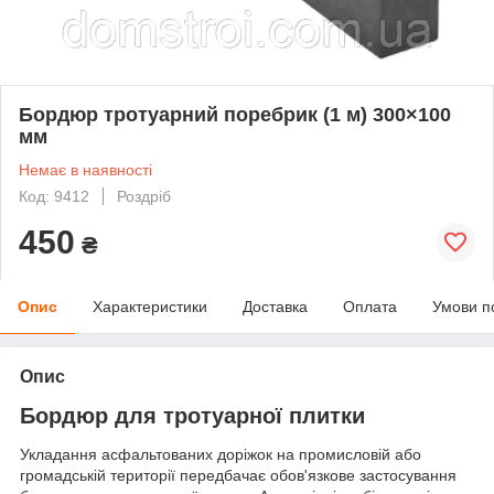
Бордюр тротуарний поребрик (1 м) 300×100
мм
Немає в наявності
Код: 9412
Роздріб
450
₴
Опис
Характеристики
Доставка
Оплата
Умови п
Опис
Бордюр для тротуарної плитки
Укладання асфальтованих доріжок на промисловій або
громадській території передбачає обов'язкове застосування