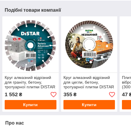
Подібні товари компанії
Круг алмазний відрізний
Круг алмазний відрізний
Плит
для граніту, бетону,
для цегли, бетону,
вібр
тротуарної плитки DISTAR
тротуарної плитки DISTAR
(300
1A1RSS Technic Advanced
Turbo НЕЗЛАМНИЙ
1 552
355
47
₴
₴
180×2.6×22.2 мм
125×1.8×22.2 мм
Купити
Купити
Про нас