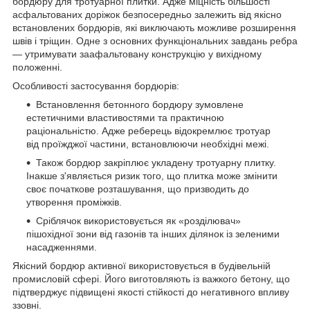
бордюру для тротуарної плитки. Адже міцність більшості
асфальтованих доріжок безпосередньо залежить від якісно
встановлених бордюрів, які виключають можливе розширення
швів і тріщин. Одне з основних функціональних завдань ребра
— утримувати заафальтовану конструкцію у вихідному
положенні.
Особливості застосування бордюрів:
Встановлення бетонного бордюру зумовлене
естетичними властивостями та практичною
раціональністю. Адже реберець відокремлює тротуар
від проїжджої частини, встановлюючи необхідні межі.
Також бордюр закріплює укладену тротуарну плитку.
Інакше з'являється ризик того, що плитка може змінити
своє початкове розташування, що призводить до
утворення проміжків.
Сріблячок використовується як «розділювач»
пішохідної зони від газонів та інших ділянок із зеленими
насадженнями.
Якісний бордюр активної використовується в будівельній
промисловій сфері. Його виготовляють із важкого бетону, що
підтверджує підвищені якості стійкості до негативного впливу
ззовні.