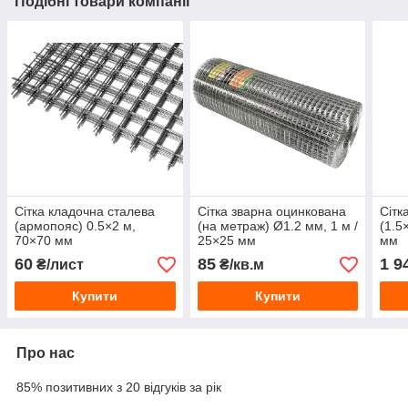
Подібні товари компанії
Сітка кладочна сталева
Сітка зварна оцинкована
Сітк
(армопояс) 0.5×2 м,
(на метраж) Ø1.2 мм, 1 м /
(1.5
70×70 мм
25×25 мм
мм
60
85
1 9
₴/лист
₴/кв.м
Купити
Купити
Про нас
85% позитивних з 20 відгуків за рік