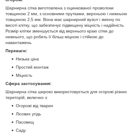
Шарнирна сітка виготовлена з оцинкованої проволоки
товщиною 2 мм, з основними прутками, верхньою і нижньою
товщиною 2,5 мм. Вона має шарнирний вузол і змінну по
висоті клітку, що забезпечує підвищену міцність і надійність.
Розмір клітки зменшується від верхнього краю сітки до
нижнього, що робить її більш міцною і стійкою до
навантажень.
Переваги:
Низька ціна
Простий монтаж
Міцність
Сфера застосування:
Шарнирна сітка широко використовується для огорожі різних
територій, включно з:
Огорожі від тварин
Лісових угідь
Пасовищ
Саду