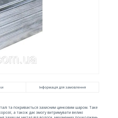
ки
Інформація для замовлення
талі та покривається захисним цинковим шаром. Таке
 корозії, а також дає змогу витримувати великі
ня захищає метал від вологи, механічних пошкоджень