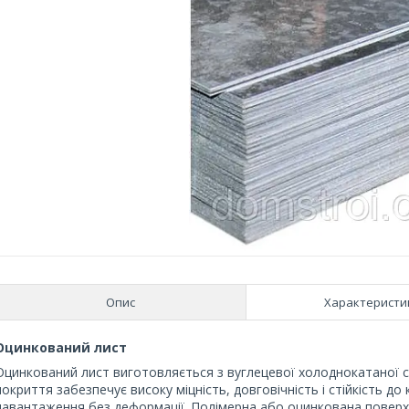
Опис
Характеристи
Оцинкований лист
Оцинкований лист виготовляється з вуглецевої холоднокатаної с
покриття забезпечує високу міцність, довговічність і стійкість до
навантаження без деформації. Полімерна або оцинкована поверх