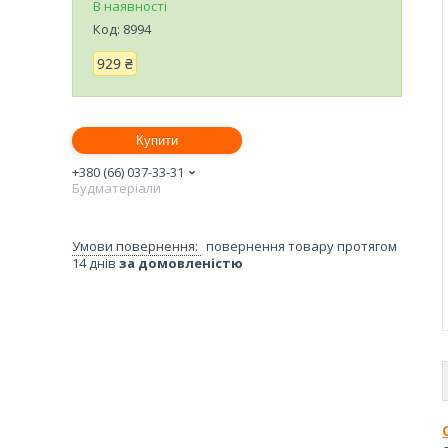
В наявності
Код:
8994
929 ₴
Купити
+380 (66) 037-33-31
Будматеріали
повернення товару протягом
14 днів
за домовленістю