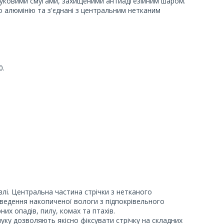
чуковими смугами, захищеними антиадгезійним шаром.
 алюмінію та з'єднані з центральним нетканим
0.
лі. Центральна частина стрічки з нетканого
ведення накопиченої вологи з підпокрівельного
х опадів, пилу, комах та птахів.
уку дозволяють якісно фіксувати стрічку на складних