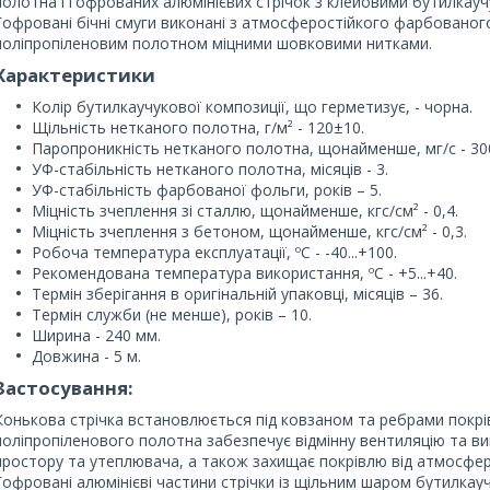
полотна і гофрованих алюмінієвих стрічок з клейовими бутилкау
Гофровані бічні смуги виконані з атмосферостійкого фарбованого
поліпропіленовим полотном міцними шовковими нитками.
Характеристики
Колір бутилкаучукової композиції, що герметизує, - чорна.
Щільність нетканого полотна, г/м² - 120±10.
Паропроникність нетканого полотна, щонайменше, мг/с - 30
УФ-стабільність нетканого полотна, місяців - 3.
УФ-стабільність фарбованої фольги, років – 5.
Міцність зчеплення зі сталлю, щонайменше, кгс/см² - 0,4.
Міцність зчеплення з бетоном, щонайменше, кгс/см² - 0,3.
Робоча температура експлуатації, ºС - -40...+100.
Рекомендована температура використання, ºС - +5...+40.
Термін зберігання в оригінальній упаковці, місяців – 36.
Термін служби (не менше), років – 10.
Ширина - 240 мм.
Довжина - 5 м.
Застосування:
Конькова стрічка встановлюється під ковзаном та ребрами покрів
поліпропіленового полотна забезпечує відмінну вентиляцію та ви
простору та утеплювача, а також захищає покрівлю від атмосферни
Гофровані алюмінієві частини стрічки із щільним шаром бутилкауч