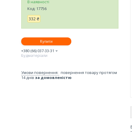
В наявності
Код:
17756
332 ₴
Купити
+380 (66) 037-33-31
Будматеріали
повернення товару протягом
14 днів
за домовленістю