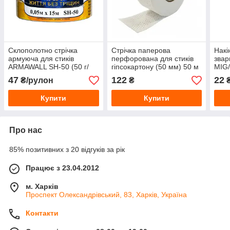
Склополотно стрічка
Стрічка паперова
Накі
армуюча для стиків
перфорована для стиків
звар
ARMAWALL SH-50 (50 г/
гіпсокартону (50 мм) 50 м
MIG/
кв.м) 50 мм, 15 м
VITA
47
122
22
₴/рулон
₴
мм /
Купити
Купити
Про нас
85% позитивних з 20 відгуків за рік
Працює з 23.04.2012
м. Харків
Проспект Олександрівський, 83, Харків, Україна
Контакти