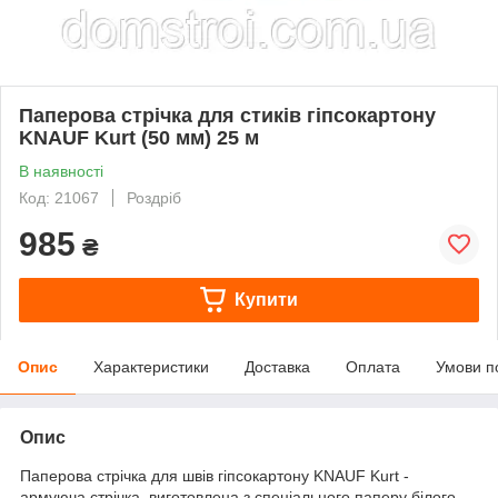
Паперова стрічка для стиків гіпсокартону
KNAUF Kurt (50 мм) 25 м
В наявності
Код: 21067
Роздріб
985
₴
Купити
Опис
Характеристики
Доставка
Оплата
Умови п
Опис
Паперова стрічка для швів гіпсокартону KNAUF Kurt -
армуюча стрічка, виготовлена з спеціального паперу білого