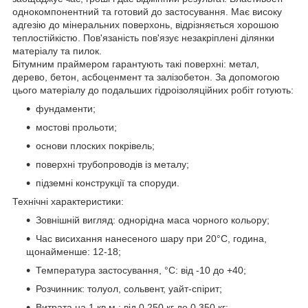
однокомпонентний та готовий до застосування. Має високу
адгезію до мінеральних поверхонь, відрізняється хорошою
теплостійкістю. Пов'язаність пов'язує незакріплені ділянки
матеріалу та пилок.
Бітумним праймером гарантують такі поверхні: метал,
дерево, бетон, асбоценмент та залізобетон. За допомогою
цього матеріалу до подальших гідроізоляційних робіт готують:
фундаменти;
мостові прольоти;
основи плоских покрівель;
поверхні трубопроводів із металу;
підземні конструкції та споруди.
Технічні характеристики:
Зовнішній вигляд: однорідна маса чорного кольору;
Час висихання нанесеного шару при 20°С, година,
щонайменше: 12-18;
Температура застосування, °С: від -10 до +40;
Розчинник: толуол, сольвент, уайт-спірит;
Витрата на 1 кв.м.: від 0,250 кг до 0,350 кг;