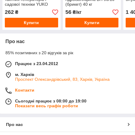
садової техніки YUKO
(брикет) 40 кг
MASTER SYNT 4T 10W-30
262
56
1 4
₴
₴/кг
(010215) 1 л
Купити
Купити
Про нас
85% позитивних з 20 відгуків за рік
Працює з 23.04.2012
м. Харків
Проспект Олександрівський, 83, Харків, Україна
Контакти
Сьогодні працює з 08:00 до 19:00
Показати весь графік роботи
Про нас