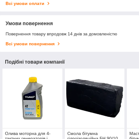
Всі умови оплати
Умови повернення
Повернення товару впродовж 14 днів за домовленістю
Всі умови повернення
Подібні товари компанії
Олива моторна для 4-
Смола бітумна
Маст
тактних генераторів і
гідроізоляційна БН 90/10
біту