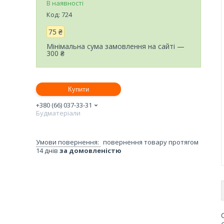
В наявності
Код:
724
75 ₴
Мінімальна сума замовлення на сайті —
300 ₴
Купити
+380 (66) 037-33-31
Будматеріали
повернення товару протягом
14 днів
за домовленістю