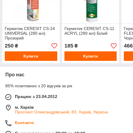
Герметик CERESIT CS-24
Герметик CERESIT CS-11
Герм
UNIVERSAL (280 мл)
ACRYL (280 мл) Білий
FLEX
Прозорий
Чор
250
185
466
₴
₴
Купити
Купити
Про нас
85% позитивних з 20 відгуків за рік
Працює з 23.04.2012
м. Харків
Проспект Олександрівський, 83, Харків, Україна
Контакти