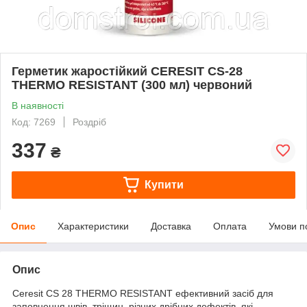
Герметик жаростійкий CERESIT CS-28
THERMO RESISTANT (300 мл) червоний
В наявності
Код: 7269
Роздріб
337
₴
Купити
Опис
Характеристики
Доставка
Оплата
Умови п
Опис
Ceresit CS 28 THERMO RESISTANT ефективний засіб для
заповнення швів, тріщин, різних дрібних дефектів, які