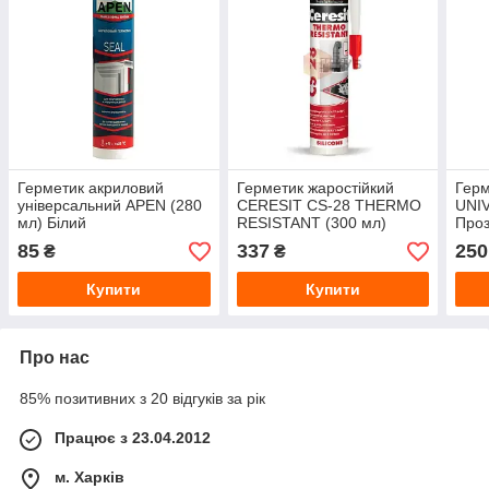
Герметик акриловий
Герметик жаростійкий
Герм
універсальний APEN (280
CERESIT CS-28 THERMO
UNIV
мл) Білий
RESISTANT (300 мл)
Про
червоний
85
337
250
₴
₴
Купити
Купити
Про нас
85% позитивних з 20 відгуків за рік
Працює з 23.04.2012
м. Харків