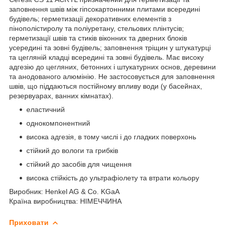
заповнення швів між гіпсокартонними плитами всередині
будівель; герметизації декоративних елементів з
пінополістиролу та поліуретану, стельових плінтусів;
герметизації швів та стиків віконних та дверних блоків
усередині та зовні будівель; заповнення тріщин у штукатурці
та цегляній кладці всередині та зовні будівель. Має високу
адгезію до цегляних, бетонних і штукатурних основ, деревини
та анодованого алюмінію. Не застосовується для заповнення
швів, що піддаються постійному впливу води (у басейнах,
резервуарах, ванних кімнатах).
еластичний
однокомпонентний
висока адгезія, в тому числі і до гладких поверхонь
стійкий до вологи та грибків
стійкий до засобів для чищення
висока стійкість до ультрафіолету та втрати кольору
Виробник: Henkel AG & Co. KGaA
Країна виробництва: НІМЕЧЧИНА
Приховати