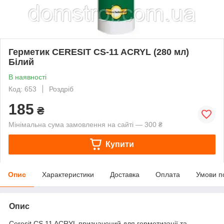
Герметик CERESIT CS-11 ACRYL (280 мл)
Білий
В наявності
Код: 653
Роздріб
185
₴
Мінімальна сума замовлення на сайті — 300 ₴
Купити
Опис
Характеристики
Доставка
Оплата
Умови п
Опис
Ceresit CS 11 ACRYL призначений для герметизації та