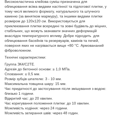
Високоеластична клейова суміш призначена для
облицювання всіма видами настінної та підлогової плитки, у
тому числі великого формату, натурального та штучного
каменю (за винятком мармуру), та іншими видами плитки
розміром до 120х120 см. Використовується для
приклеювання плитки всередині та зовні будівель до міцних,
стабільних, що можуть зазнавати значних деформацій
внаслідок температурного впливу. Добре підходить для
облицювання басейнів та резервуарів, камінів та печей,
поверхня яких не нагрівається вище +80 °С. Армовананий
фіброволокном.
Технічні характеристики:
Группа ЗК4/С2ТЕ.
Адгезія до бетонної основи: ≥ 1,0 МПа.
Сповзання: ≤ 0,5 мм.
Розмір зубців шпателю: 3 - 10 мм.
Максимальна товщина шару: 15 мм.
Час придатності до застосування після змішування з водою:
близько 1 години.
Відкритий час: до 20 хвилин.
Час коригування положення плитки: до 10 хвилин.
Можливість ходіння: через 24 години.
Можливість затирання швів: через 48 годин.