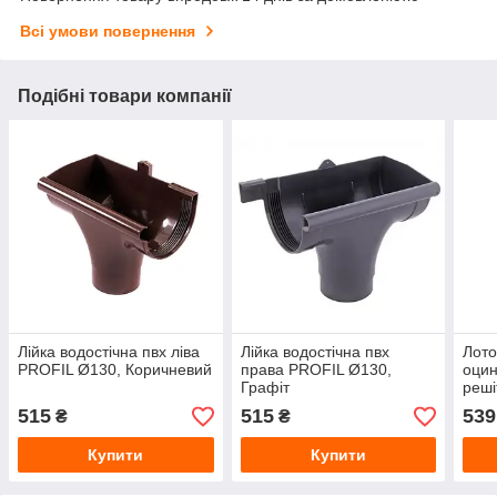
Всі умови повернення
Подібні товари компанії
Лійка водостічна пвх ліва
Лійка водостічна пвх
Лото
PROFIL Ø130, Коричневий
права PROFIL Ø130,
оци
Графіт
реш
DN70
515
515
539
₴
₴
мм)
Купити
Купити