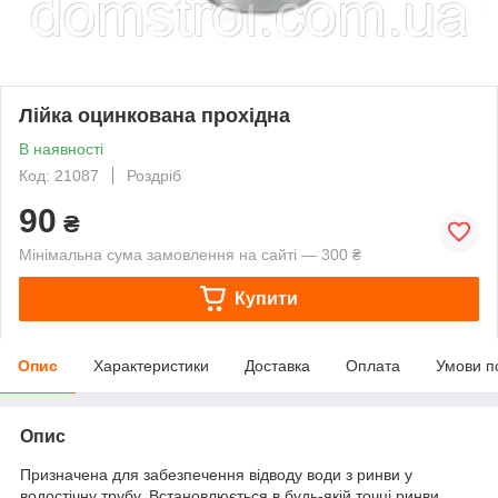
Лійка оцинкована прохідна
В наявності
Код: 21087
Роздріб
90
₴
Мінімальна сума замовлення на сайті — 300 ₴
Купити
Опис
Характеристики
Доставка
Оплата
Умови п
Опис
Призначена для забезпечення відводу води з ринви у
водостічну трубу. Встановлюється в будь-якій точці ринви.