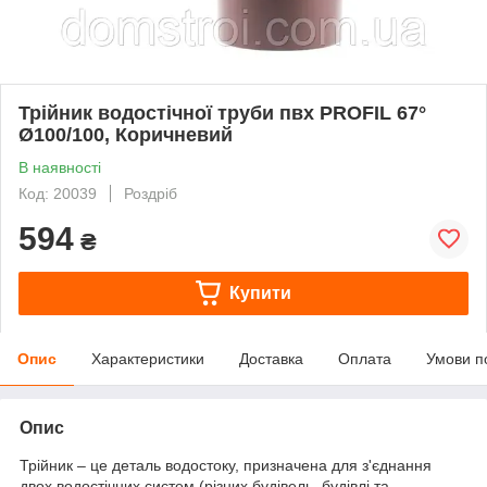
Трійник водостічної труби пвх PROFIL 67°
Ø100/100, Коричневий
В наявності
Код: 20039
Роздріб
594
₴
Купити
Опис
Характеристики
Доставка
Оплата
Умови п
Опис
Трійник – це деталь водостоку, призначена для з'єднання
двох водостічних систем (різних будівель, будівлі та