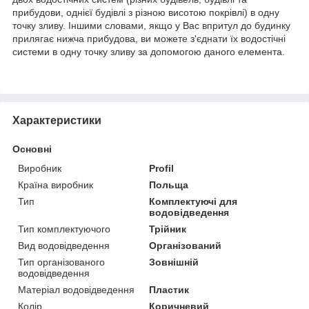
прибудови, однієї будівлі з різною висотою покрівлі) в одну
точку зливу. Іншими словами, якщо у Вас впритул до будинку
прилягає нижча прибудова, ви можете з'єднати їх водостічні
системи в одну точку зливу за допомогою даного елемента.
Характеристики
Основні
Виробник
Profil
Країна виробник
Польща
Тип
Комплектуючі для
водовідведення
Тип комплектуючого
Трійник
Вид водовідведення
Організований
Тип організованого
Зовнішній
водовідведення
Матеріал водовідведення
Пластик
Колір
Коричневий