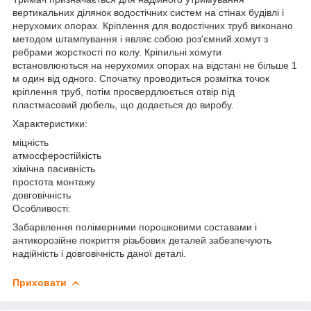
вертикальних ділянок водостічних систем на стінах будівлі і
нерухомих опорах. Кріплення для водостічних труб виконано
методом штампування і являє собою роз'ємний хомут з
ребрами жорсткості по колу. Кріпильні хомути
встановлюються на нерухомих опорах на відстані не більше 1
м один від одного. Спочатку проводиться розмітка точок
кріплення труб, потім просвердлюється отвір під
пластмасовий дюбель, що додається до виробу.
Характеристики:
міцність
атмосферостійкість
хімічна пасивність
простота монтажу
довговічність
Особливості:
Забарвлення полімерними порошковими составами і
антикорозійне покриття різьбових деталей забезпечують
надійність і довговічність даної деталі.
Приховати