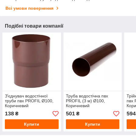
Всі умови повернення
Подібні товари компанії
З'єднувач водостічної
Труба водостічна пвх
Трій
труби пвх PROFIL Ø100,
PROFIL (3 м) Ø100,
пвх 
Коричневий
Коричневий
Кор
138
501
594
₴
₴
Купити
Купити