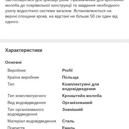
жолоба до покрівельної конструкції та завдання необхідного
ухилу водостічної системи загалом. Встановлюються на
верхні площини крокв, на відстані не більше 50 см один від
одного.
Характеристики
Основні
Виробник
Profil
Країна виробник
Польща
Тип
Комплектуючі для
водовідведення
Тип комплектуючого
Кронштейн жолоба
Вид водовідведення
Організований
Тип організованого
Зовнішній
водовідведення
Матеріал водовідведення
Сталь
Покриття
Емаль