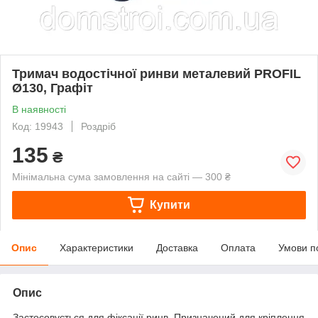
Тримач водостічної ринви металевий PROFIL
Ø130, Графіт
В наявності
Код: 19943
Роздріб
135
₴
Мінімальна сума замовлення на сайті — 300 ₴
Купити
Опис
Характеристики
Доставка
Оплата
Умови п
Опис
Застосовується для фіксації ринв. Призначений для кріплення