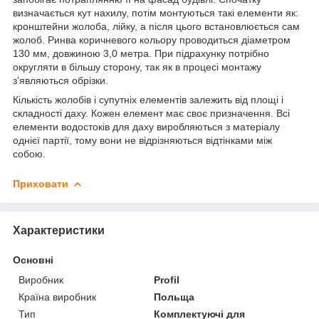
визначається кут нахилу, потім монтуються такі елементи як:
кронштейни жолоба, лійку, а після цього встановлюється сам
жолоб. Ринва коричневого кольору проводиться діаметром
130 мм, довжиною 3,0 метра. При підрахунку потрібно
округляти в більшу сторону, так як в процесі монтажу
з'являються обрізки.
Кількість жолобів і супутніх елементів залежить від площі і
складності даху. Кожен елемент має своє призначення. Всі
елементи водостоків для даху виробляються з матеріалу
однієї партії, тому вони не відрізняються відтінками між
собою.
Приховати
Характеристики
Основні
Виробник
Profil
Країна виробник
Польща
Тип
Комплектуючі для