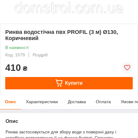
Ринва водостічна пвх PROFIL (3 м) Ø130,
Коричневий
В наявності
Код: 1579
Роздріб
410
₴
Купити
Опис
Характеристики
Доставка
Оплата
Умови п
Опис
Ринва застосовується для збору води з поверхні даху і
запобігає потраплянню її на фасад будівлі. Спочатку