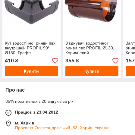
Кут водостічної ринви пвх
З'єднувач водостічної
Загл
внутрішній PROFIL 90°
ринви пвх PROFIL Ø130,
ринв
Ø130, Графіт
Коричневий
Кор
410
355
157
₴
₴
Купити
Купити
Про нас
85% позитивних з 20 відгуків за рік
Працює з 23.04.2012
м. Харків
Проспект Олександрівський, 83, Харків, Україна