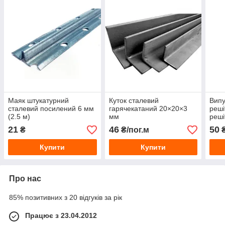
Маяк штукатурний
Куток сталевий
Випу
сталевий посилений 6 мм
гарячекатаний 20×20×3
реші
(2.5 м)
мм
реші
21
46
50
₴
₴/пог.м
Купити
Купити
Про нас
85% позитивних з 20 відгуків за рік
Працює з 23.04.2012