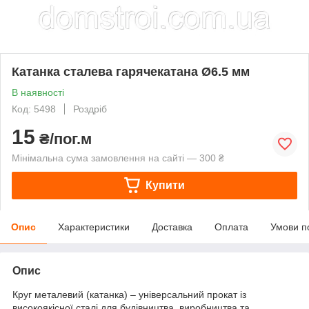
Катанка сталева гарячекатана Ø6.5 мм
В наявності
Код: 5498
Роздріб
15
₴/пог.м
Мінімальна сума замовлення на сайті — 300 ₴
Купити
Опис
Характеристики
Доставка
Оплата
Умови п
Опис
Круг металевий (катанка) – універсальний прокат із
високоякісної сталі для будівництва, виробництва та