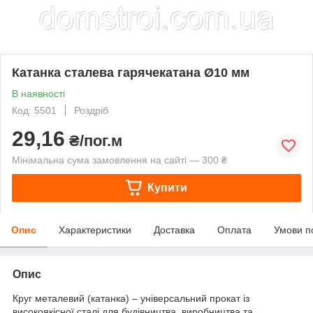
Катанка сталева гарячекатана Ø10 мм
В наявності
Код: 5501
Роздріб
29,16
₴/пог.м
Мінімальна сума замовлення на сайті — 300 ₴
Купити
Опис
Характеристики
Доставка
Оплата
Умови п
Опис
Круг металевий (катанка) – універсальний прокат із
високоякісної сталі для будівництва, виробництва та