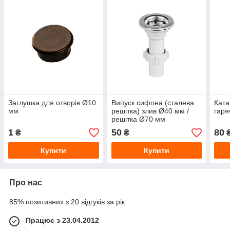
Заглушка для отворів Ø10
Випуск сифона (сталева
Ката
мм
решітка) злив Ø40 мм /
гаря
решітка Ø70 мм
1
50
80
₴
₴
₴
Купити
Купити
Про нас
85% позитивних з 20 відгуків за рік
Працює з 23.04.2012