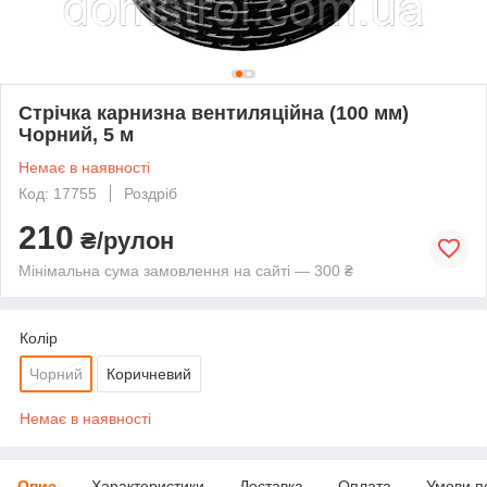
Стрічка карнизна вентиляційна (100 мм)
Чорний, 5 м
Немає в наявності
Код: 17755
Роздріб
210
₴/рулон
Мінімальна сума замовлення на сайті — 300 ₴
Колір
Чорний
Коричневий
Немає в наявності
Опис
Характеристики
Доставка
Оплата
Умови п