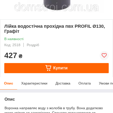
Лійка водостічна прохідна пвх PROFIL Ø130,
Графіт
В наявності
Код: 2518
Роздріб
427
₴
Купити
Опис
Характеристики
Доставка
Оплата
Умови п
Опис
Воронка направляє воду з жолобів в трубу. Вона додатково
може кріпиться саморізами. Спочатку встановлюються