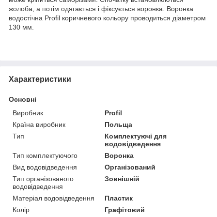
жолоба, а потім одягається і фіксується воронка. Воронка
водостічна Profil коричневого кольору проводиться діаметром
130 мм.
Характеристики
Основні
Виробник
Profil
Країна виробник
Польща
Тип
Комплектуючі для
водовідведення
Тип комплектуючого
Воронка
Вид водовідведення
Організований
Тип організованого
Зовнішній
водовідведення
Матеріал водовідведення
Пластик
Колір
Графітовий