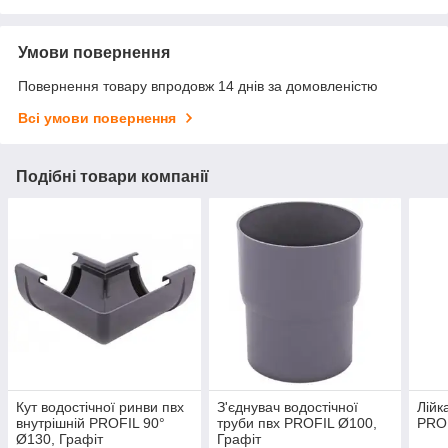
Умови повернення
Повернення товару впродовж 14 днів за домовленістю
Всі умови повернення
Подібні товари компанії
Кут водостічної ринви пвх
З'єднувач водостічної
Лійк
внутрішній PROFIL 90°
труби пвх PROFIL Ø100,
PROF
Ø130, Графіт
Графіт