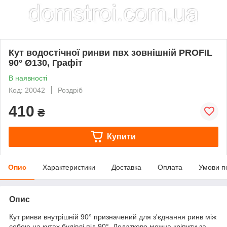
Кут водостічної ринви пвх зовнішній PROFIL
90° Ø130, Графіт
В наявності
Код: 20042
Роздріб
410
₴
Купити
Опис
Характеристики
Доставка
Оплата
Умови п
Опис
Кут ринви внутрішній 90° призначений для з'єднання ринв між
собою на кутах будівлі під 90°. Додатково можна кріпити за