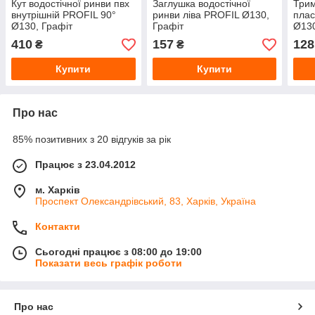
Кут водостічної ринви пвх
Заглушка водостічної
Трим
внутрішній PROFIL 90°
ринви ліва PROFIL Ø130,
плас
Ø130, Графіт
Графіт
Ø130
410
157
128
₴
₴
Купити
Купити
Про нас
85% позитивних з 20 відгуків за рік
Працює з 23.04.2012
м. Харків
Проспект Олександрівський, 83, Харків, Україна
Контакти
Сьогодні працює з 08:00 до 19:00
Показати весь графік роботи
Про нас