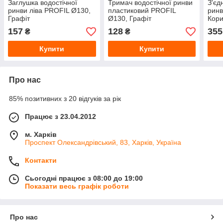
Заглушка водостічної
Тримач водостічної ринви
З'єд
ринви ліва PROFIL Ø130,
пластиковий PROFIL
ринв
Графіт
Ø130, Графіт
Кор
157
128
355
₴
₴
Купити
Купити
Про нас
85% позитивних з 20 відгуків за рік
Працює з 23.04.2012
м. Харків
Проспект Олександрівський, 83, Харків, Україна
Контакти
Сьогодні працює з 08:00 до 19:00
Показати весь графік роботи
Про нас