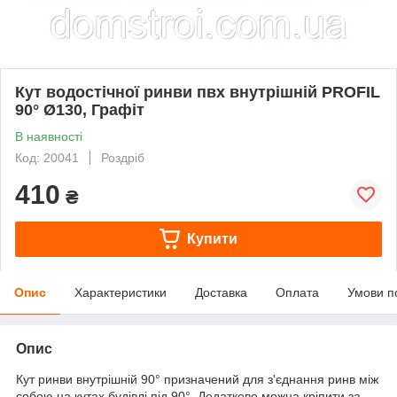
Кут водостічної ринви пвх внутрішній PROFIL
90° Ø130, Графіт
В наявності
Код: 20041
Роздріб
410
₴
Купити
Опис
Характеристики
Доставка
Оплата
Умови п
Опис
Кут ринви внутрішній 90° призначений для з'єднання ринв між
собою на кутах будівлі під 90°. Додатково можна кріпити за