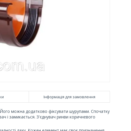
ки
Інформація для замовлення
. Його можна додатково фіксувати шурупами. Спочатку
вач і замикається. З'єднувач ринви коричневого
кладності даху. Кожен елемент має своє призначення.