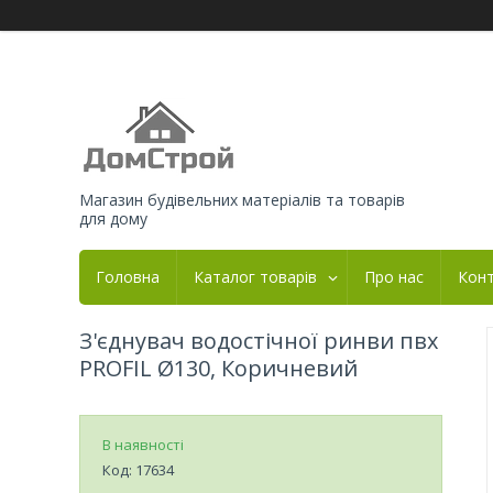
Магазин будівельних матеріалів та товарів
для дому
Головна
Каталог товарів
Про нас
Кон
З'єднувач водостічної ринви пвх
PROFIL Ø130, Коричневий
В наявності
Код:
17634