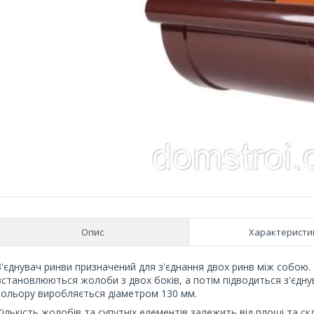
Опис
Характеристи
З'єднувач ринви призначений для з'єднання двох ринв між собою
встановлюються жолоби з двох боків, а потім підводиться з'єдну
кольору виробляється діаметром 130 мм.
Кількість жолобів та супутніх елементів залежить від площі та с