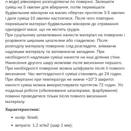
л води) рівномірно розподіляючи по поверхні. Залишити
суміш на 5 хвилин для вбирання, потім перемішати
будівельним міксером на малих обертах протягом 3-5 хвилин
і дати суміші 10 хвилин настоятися. Після чого повторно
перемішати матеріал будівельним міксером до отримання
однорідної маси, що не містить грудок.
При суцільному шпаклюванні нанести матеріал на поверхню і
розрівняти широким шпателем або гладилкою. Після
розподілу матеріалу поверхню слід розгладити, знімаючи
надлишки матеріалу та заповнюючи западини. При
необхідності надлишки суміші нанести на інші ділянки стіни.
Нанесення другого шару можливе після висихання першого.
При необхідності поверхню можна шліфувати після її повного
висихання. Час життєздатності суміші становить до 24 годин.
При зберіганні при температурі не нижче +10°З закритої
ємності суміш можна використовувати протягом 72 годин. Усі
подальші роботи (обклеювання шпалерами, фарбування)
повинні проводитися тільки після повного висихання
матеріалу.
Характеристики:
колір: білий;
витрата: 1,2 кг/м2 (шар 1 мм);