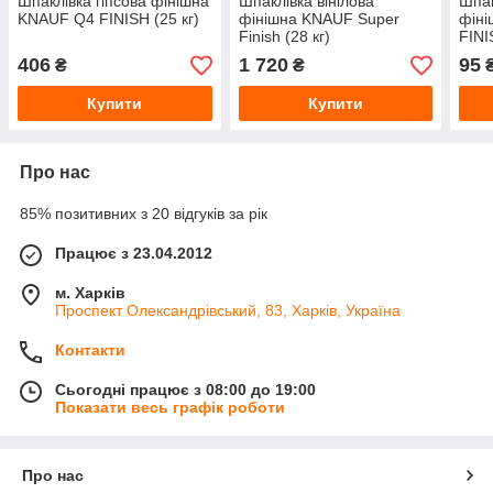
Шпаклівка гіпсова фінішна
Шпаклівка вінілова
Шпак
KNAUF Q4 FINISH (25 кг)
фінішна KNAUF Super
фін
Finish (28 кг)
FINI
406
1 720
95
₴
₴
Купити
Купити
Про нас
85% позитивних з 20 відгуків за рік
Працює з 23.04.2012
м. Харків
Проспект Олександрівський, 83, Харків, Україна
Контакти
Сьогодні працює з 08:00 до 19:00
Показати весь графік роботи
Про нас