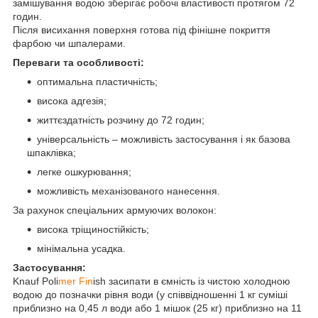
замішування водою зберігає робочі властивості протягом 72
годин.
Після висихання поверхня готова під фінішне покриття
фарбою чи шпалерами.
Переваги та особливості:
оптимальна пластичність;
висока адгезія;
життєздатність розчину до 72 годин;
універсальність – можливість застосування і як базова
шпаклівка;
легке ошкурювання;
можливість механізованого нанесення.
За рахунок спеціальних армуючих волокон:
висока тріщиностійкість;
мінімальна усадка.
Застосування:
Knauf Poli
mer Fin
ish засипати в ємність із чистою холодною
водою до позначки рівня води (у співвідношенні 1 кг суміші
приблизно на 0,45 л води або 1 мішок (25 кг) приблизно на 11