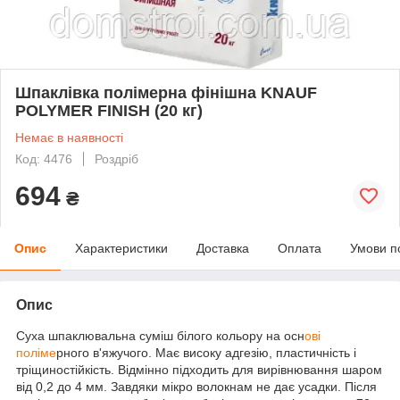
Шпаклівка полімерна фінішна KNAUF
POLYMER FINISH (20 кг)
Немає в наявності
Код: 4476
Роздріб
694
₴
Опис
Характеристики
Доставка
Оплата
Умови п
Опис
Суха шпаклювальна суміш білого кольору на осн
ові
поліме
рного в'яжучого. Має високу адгезію, пластичність і
тріщиностійкість. Відмінно підходить для вирівнювання шаром
від 0,2 до 4 мм. Завдяки мікро волокнам не дає усадки. Після