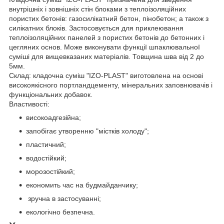
внутрішніх і зовнішніх стін блоками з теплоізоляційних
пористих бетонів: газосилікатний бетон, пінобетон; а також з
силікатних блоків. Застосовується для приклеювання
теплоізоляційних панелей з пористих бетонів до бетонних і
цегляних основ. Може виконувати функції шпаклювальної
суміші для вищевказаних матеріалів. Товщина шва від 2 до
5мм.
Склад: кладочна суміш "IZO-PLAST" виготовлена на основі
високоякісного портландцементу, мінеральних заповнювачів і
функціональних добавок.
Властивості:
високоадгезійна;
запобігає утворенню "містків холоду";
пластичний;
водостійкий;
морозостійкий;
економить час на будмайданчику;
зручна в застосуванні;
екологічно безпечна.