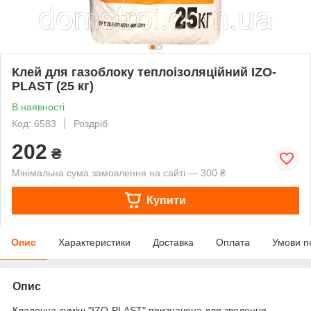
Клей для газоблоку теплоізоляційний IZO-
PLAST (25 кг)
В наявності
Код: 6583
Роздріб
202
₴
Мінімальна сума замовлення на сайті — 300 ₴
Купити
Опис
Характеристики
Доставка
Оплата
Умови п
Опис
Кладочна суміш "IZO-PLAST" призначена для зведення