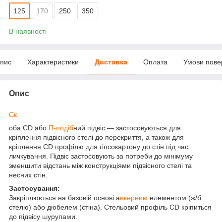
125
170
250
350
В наявності
пис
Характеристики
Доставка
Оплата
Умови пове
Опис
Ск
оба CD або
П-подіб
ний підвіс — застосовуються для
кріплення підвісного стелі до перекриття, а також для
кріплення СD профілю для гіпсокартону до стін під час
личкування. Підвіс застосовують за потреби до мінімуму
зменшити відстань між конструкціями підвісного стелі та
несних стін.
Застосування:
Закріплюється на базовій основі а
нкерним
елементом (ж/б
стелю) або дюбелем (стіна). Стельовий профіль CD кріпиться
до підвісу шурупами.