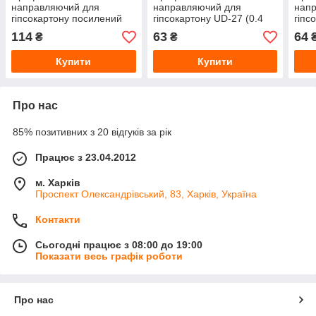
направляючий для
направляючий для
нап
гіпсокартону посилений
гіпсокартону UD-27 (0.4
гіпс
UD-27 (0.5 мм) 4 м
мм) 3 м
мм) 
114
63
64
₴
₴
Купити
Купити
Про нас
85% позитивних з 20 відгуків за рік
Працює з 23.04.2012
м. Харків
Проспект Олександрівський, 83, Харків, Україна
Контакти
Сьогодні працює з 08:00 до 19:00
Показати весь графік роботи
Про нас