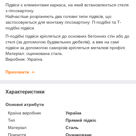
Підвіси є елементами каркаса, на який встановлюється стеля
з гіпсокартону.
Найчастіше розрізняють два головні типи підвісів, що
застосовуються для монтажу гіпсокартону: П-подібні та Т-
подібні підвіси.
П-подібні підвіси кріпляться до основних бетонних стін або до
стелі (за допомогою будівельних дюбелів), а вже на самі
підвіси за допомогою саморізів кріпляться металеві профілі.
Матеріал: оцинкована сталь.
Виробник: Україна.
Приховати
Характеристики
Основні атрибути
Країна виробник
Україна
Тип
Прямий підвіс
Матеріал
Сталь
Покриття
Оцинковане