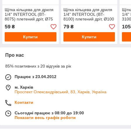
Щітка кільцева для дриля
Щітка кільцева для дриля
Щітк
1/4" INTERTOOL (BT-
1/4" INTERTOOL (BT-
1/4"
8075) плетений дріт, Ø75
8100) плетений дріт, Ø100
3100
мм
мм
мм
59
79
105
₴
₴
Купити
Купити
Про нас
85% позитивних з 20 відгуків за рік
Працює з 23.04.2012
м. Харків
Проспект Олександрівський, 83, Харків, Україна
Контакти
Сьогодні працює з 08:00 до 19:00
Показати весь графік роботи