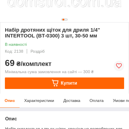
Набір дротяних щіток для дриля 1/4"
INTERTOOL (BT-0300) 3 шт, 30-50 мм
В наявності
Код: 2138
Роздріб
69
₴/комплект
Мінімальна сума замовлення на сайті — 300 ₴
Купити
Опис
Характеристики
Доставка
Оплата
Умови п
Опис
Набір складається з трьох щіток, спеціально розроблених для