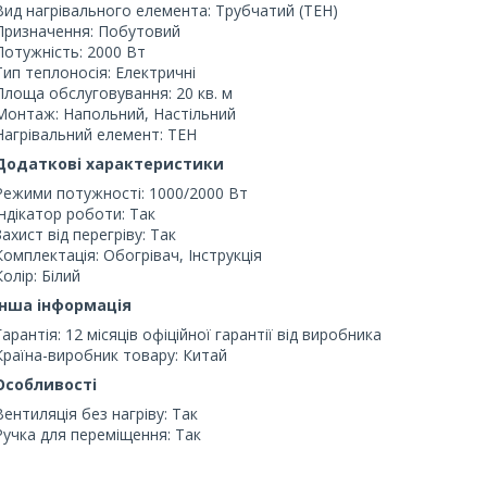
Вид нагрівального елемента: Трубчатий (ТЕН)
Призначення: Побутовий
Потужність: 2000 Вт
Тип теплоносія: Електричні
Площа обслуговування: 20 кв. м
Монтаж: Напольний, Настільний
Нагрівальний елемент: ТЕН
Додаткові характеристики
Режими потужності: 1000/2000 Вт
Індікатор роботи: Так
Захист від перегріву: Так
Комплектація: Обогрівач, Інструкція
Колір: Білий
Інша інформація
Гарантія: 12 місяців офіційної гарантії від виробника
Країна-виробник товару: Китай
Особливості
Вентиляція без нагріву: Так
Ручка для переміщення: Так