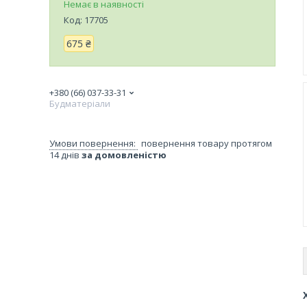
Немає в наявності
Код:
17705
675 ₴
+380 (66) 037-33-31
Будматеріали
повернення товару протягом
14 днів
за домовленістю