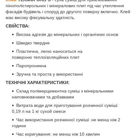
пінополістирольних і мінералових плит під час утеплення
фасадів будівель і споруд до другого поверху включно. Клей
має високу фіксувальну здатність.
СВІЙСТВА:
Висока адгезія до мінеральних і органічних основ
Швидко твердне
Пластична, легко наноситься на
поверхню теплоізоляційних плит
Паропроникна
Зручна та проста у використанні
ТЕХНІЧНІ ХАРАКТЕРИСТИКИ:
Склад полімерцементна суміш з мінеральними
наповнювачами та добавками
Витрата води для приготування розчинної суміші:
0,19 л на 1 кг сухой смеси
Час використання розчинної суміші: не менш ніж 2
години
Час коригування: не менш ніж 10 хвилин