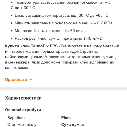
Температура застосування розчинної смеси: от + 5 °
С до + 30 ° С
Експлуатаційна температура: від -30 °C до +85 °C
Міцність зчеплення з основою: не менш ніж 0,7 МПа
Морозостійкість: не менш ніж 50 циклів
Расход розчинної суміші: приблизно 1,45 кг/м2
Купити клей TermoFix EPS
- Ви зможете в нашому магазині
й інтернет-магазині будматеріалів «ДомСтрой» за
найнижчими цінами. А також зможете отримати консультацію
в менеджера, який допоможе підібрати клей відповідно до
ваших вимог.
Приховати
Характеристики
Основні атрибути
Виробник
Plast
Стан матеріалу
Суха суміш