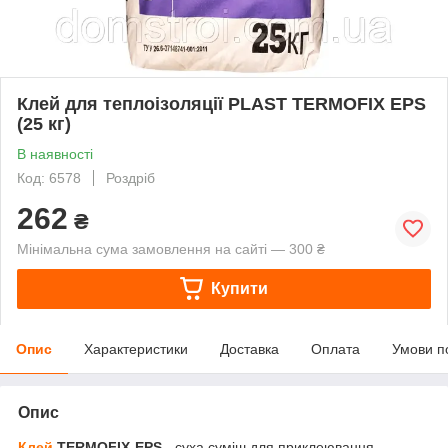
Клей для теплоізоляції PLAST TERMOFIX EPS
(25 кг)
В наявності
Код: 6578
Роздріб
262
₴
Мінімальна сума замовлення на сайті — 300 ₴
Купити
Опис
Характеристики
Доставка
Оплата
Умови п
Опис
Клей
TERMOFIX-EPS
- суха суміш для приклеювання