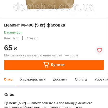
Цемент М-400 (5 кг) фасовка
В наявності
Код: 3796
Роздріб
65
₴
Мінімальна сума замовлення на сайті — 300 ₴
Купити
Опис
Характеристики
Доставка
Оплата
Умови п
Опис
Цемент (5 кг)
— виготовляється з портландцементного
клинкера дрібного помелу, з додаванням гіпсу та