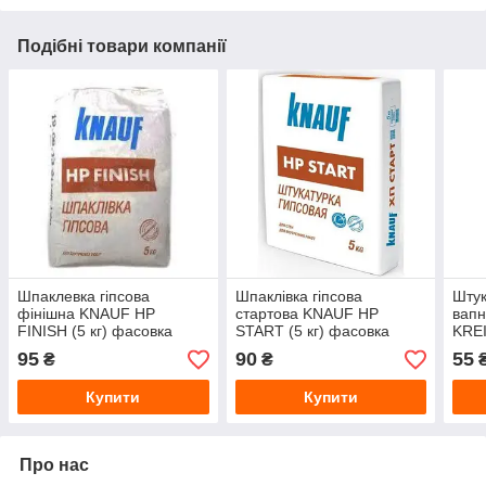
Подібні товари компанії
Шпаклевка гіпсова
Шпаклівка гіпсова
Штук
фінішна KNAUF HP
стартова KNAUF HP
вап
FINISH (5 кг) фасовка
START (5 кг) фасовка
KREI
фас
95
90
55
₴
₴
Купити
Купити
Про нас