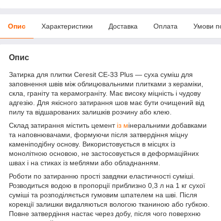
Опис
Характеристики
Доставка
Оплата
Умови п
Опис
Затирка для плитки Ceresit CE-33 Plus — суха суміш для
заповнення швів між облицювальними плитками з кераміки,
скла, граніту та керамограніту. Має високу міцність і чудову
адгезію. Для якісного затирання шов має бути очищений від
пилу та відшарованих залишків розчину або клею.
Склад затирання містить цемент
із м
інеральними добавками
та наповнювачами, формуючи після затвердіння міцну
каменіподібну основу. Використовується в місцях із
монолітною основою, не застосовується в деформаційних
швах і на стиках із меблями або обладнанням.
Роботи по затиранню прості завдяки еластичності суміші.
Розводиться водою в пропорції приблизно 0,3 л на 1 кг сухої
суміші та розподіляється гумовим шпателем на шві. Після
корекції залишки видаляються вологою тканиною або губкою.
Повне затвердіння настає через добу, після чого поверхню