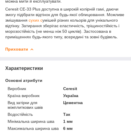
можна мити й експлуатувати.
Ceresit CE-33 Plus доступна в широкій колірній гамі, даючи
змогу підібрати відтінок для будь-якої облицювання. Можливе
змішування
сухих с
умішей різних кольорів для унікального
відтінку. Затирання зберігає еластичність, тріщиностійкість і
морозостійкість (не менш ніж 50 циклів). Застосована в
приміщеннях будь-якого типу, всередині та зовні будівель.
Приховати
Характеристики
Основні атрибути
Виробник
Ceresit
Країна виробник
Україна
Вид затірки для
Цементна
міжплиткових швів
Водостійкість
Так
Мінімальна ширина шва
1 мм
Максимальна ширина шва
6 мм