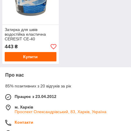
Затирка для швів
водостійка еластична
CERESIT CE-40
AQUASTATIC (2 кг) Білий
443
₴
[01]
Купити
Про нас
85% позитивних з 20 відгуків за рік
Працює з 23.04.2012
м. Харків
Проспект Олександрівський, 83, Харків, Україна
Контакти