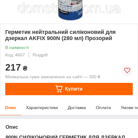
Герметик нейтральний силіконовий для
дзеркал AKFIX 900N (280 мл) Прозорий
В наявності
Код: 4607
Роздріб
217
₴
Мінімальна сума замовлення на сайті — 300 ₴
Купити
Опис
Характеристики
Доставка
Оплата
Умови п
Опис
900N СИЛІКОНОВИЙ ГЕРМЕТИК ДЛЯ ДЗЕРКАЛ