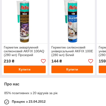
Герметик акваріумний
Герметик силіконовий
Герм
силіконовий AKFIX 100AQ
універсальний AKFIX 100E
унів
(280 мл) Прозорий
(280 мл) Білий
(280
210
144
159
₴
₴
Купити
Купити
Про нас
85% позитивних з 20 відгуків за рік
Працює з 23.04.2012