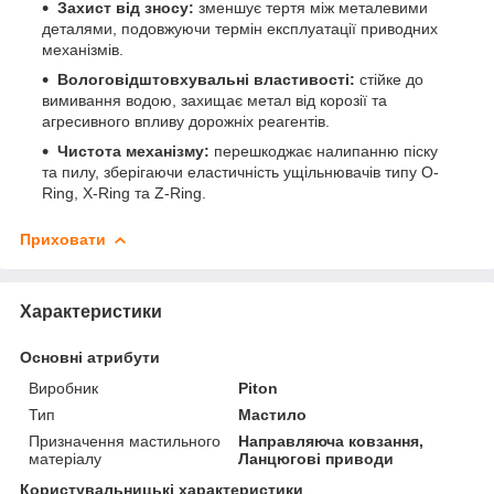
Захист від зносу:
зменшує тертя між металевими
деталями, подовжуючи термін експлуатації приводних
механізмів.
Вологовідштовхувальні властивості:
стійке до
вимивання водою, захищає метал від корозії та
агресивного впливу дорожніх реагентів.
Чистота механізму:
перешкоджає налипанню піску
та пилу, зберігаючи еластичність ущільнювачів типу O-
Ring, X-Ring та Z-Ring.
Приховати
Характеристики
Основні атрибути
Виробник
Piton
Тип
Мастило
Призначення мастильного
Направляюча ковзання,
матеріалу
Ланцюгові приводи
Користувальницькі характеристики