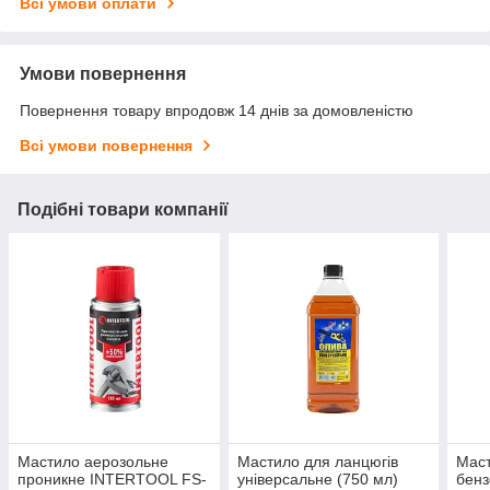
Всі умови оплати
Умови повернення
Повернення товару впродовж 14 днів за домовленістю
Всі умови повернення
Подібні товари компанії
Мастило аерозольне
Мастило для ланцюгів
Маст
проникне INTERTOOL FS-
універсальне (750 мл)
бен