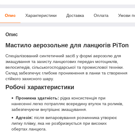
Опис
Характеристики
Доставка
Оплата
Умови п
Опис
Мастило аерозольне для ланцюгів PiTon
Спеціалізований синтетичний засіб у формі аерозолю для
змащування та захисту ланцюгових передач мотоциклів,
велосипедів, сільськогосподарської та промислової техніки.
Склад забезпечує глибоке проникнення в ланки та створення
стійкого захисного шару.
Робочі характеристики
Проникна здатність:
рідка консистенція при
нанесенні легко потрапляє всередину втулок та роликів,
забезпечуючи внутрішнє змащування.
Адгезія:
після випаровування розчинника утворює
липку плівку, яка не розбризкується при високих
обертах ланцюга.