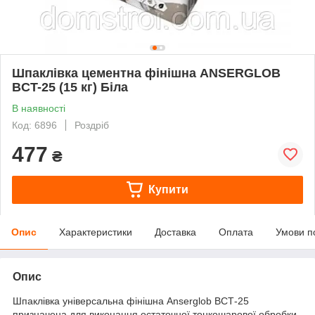
Шпаклівка цементна фінішна ANSERGLOB
BCT-25 (15 кг) Біла
В наявності
Код: 6896
Роздріб
477
₴
Купити
Опис
Характеристики
Доставка
Оплата
Умови п
Опис
Шпаклівка універсальна фінішна Anserglob ВСТ-25
призначена для виконання остаточної тонкошарової обробки