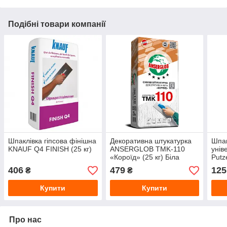
Подібні товари компанії
Шпаклівка гіпсова фінішна
Декоративна штукатурка
Шпак
KNAUF Q4 FINISH (25 кг)
ANSERGLOB TMK-110
унів
«Короїд» (25 кг) Біла
Putze
406
479
125
₴
₴
Купити
Купити
Про нас