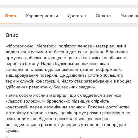
Опис
Характеристики
Доставка
Оплата
Умови п
Опис
Фіброволокно "Мегатрон" поліпропіленове - матеріал, який
додається в розчини та бетони для їх зміцнення. Ефективна
армуюча добавка покращує міцність і інші якісні особливості
виробів з бетону. Надає будівельних розчинів після
затвердіння стійкість до виникнення тріщин, деформацій,
відшаровування поверхні. Це дозволить істотно збільшити
термін служби конструкцій. Часто стає затребуваним в процесі
здійснення ремонтних, будівельних завдань.
Являє собою якісний матеріал, що складається з великої
кількості волокон. Фіброволокно підвищує опірність
конструкцій перед механічним впливом. Головне достоїнство
матеріалу полягає в тому, що він армує розчин рівномірно по
всіх напрямках. Відмінно розсипається і рівномірно
розподіляється в розчині, що сприяє утворенню однорідної
суміші.