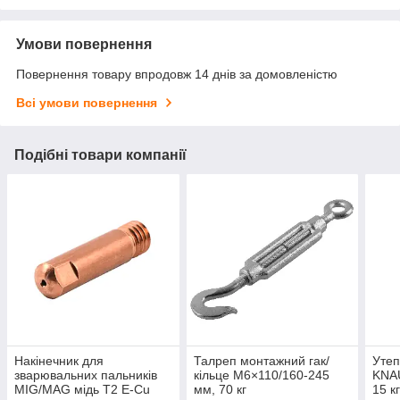
Умови повернення
Повернення товару впродовж 14 днів за домовленістю
Всі умови повернення
Подібні товари компанії
Накінечник для
Талреп монтажний гак/
Утеп
зварювальних пальників
кільце М6×110/160-245
KNA
MIG/MAG мідь Т2 E-Cu
мм, 70 кг
15 к