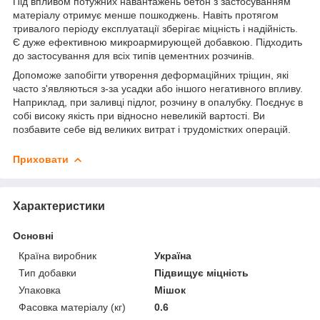
Під впливом потужних навантажень бетон з застосуванням
матеріалу отримує менше пошкоджень. Навіть протягом
тривалого періоду експлуатації зберігає міцність і надійність.
Є дуже ефективною микроармирующей добавкою. Підходить
до застосування для всіх типів цементних розчинів.
Допоможе запобігти утворення деформаційних тріщин, які
часто з'являються з-за усадки або іншого негативного впливу.
Наприклад, при заливці підлог, розчину в опалубку. Поєднує в
собі високу якість при відносно невеликій вартості. Ви
позбавите себе від великих витрат і трудомістких операцій.
Приховати
Характеристики
Основні
Країна виробник
Україна
Тип добавки
Підвищує міцність
Упаковка
Мішок
Фасовка матеріалу (кг)
0.6