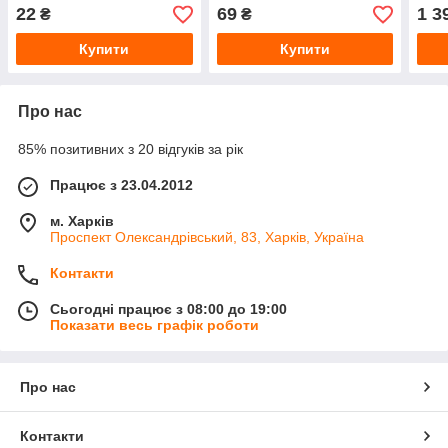
VITA (ES-0001) М6 6×25
50 
22
69
1 3
₴
₴
мм / під дріт Ø 0.8 мм
Купити
Купити
Про нас
85% позитивних з 20 відгуків за рік
Працює з 23.04.2012
м. Харків
Проспект Олександрівський, 83, Харків, Україна
Контакти
Сьогодні працює з 08:00 до 19:00
Показати весь графік роботи
Про нас
Контакти