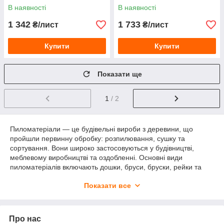
В наявності
В наявності
1 342
1 733
₴/лист
₴/лист
Купити
Купити
Показати ще
1
/ 2
Пиломатеріали — це будівельні вироби з деревини, що
пройшли первинну обробку: розпилювання, сушку та
сортування. Вони широко застосовуються у будівництві,
меблевому виробництві та оздобленні. Основні види
пиломатеріалів включають дошки, бруси, бруски, рейки та
строгані бруски.
Показати все
Дошки — це пиломатеріали з прямокутним перетином,
ширина яких перевищує товщину. Використовуються для
влаштування настилів, обшивки стін, виготовлення меблевих
Про нас
конструкцій та опалубки. Дошки бувають обрізні (з рівними