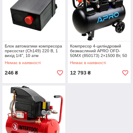
Блок автоматики компресора
Компресор 4-циліндровий
пресостат (Ch149) 220 В, 1
безмасляний APRO OFD-
вихід 1/4", 10 атм
50MX (850173) 2×1500 Вт, 50
л 475 л/хв
Немає в наявності
Немає в наявності
246
12 793
₴
₴