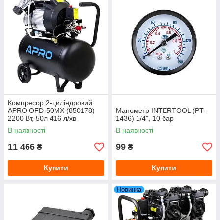
Компресор 2-циліндровий
APRO OFD-50MX (850178)
Манометр INTERTOOL (PT-
2200 Вт, 50л 416 л/хв
1436) 1/4", 10 бар
В наявності
В наявності
11 466
99
₴
₴
Купити
Купити
Новинка