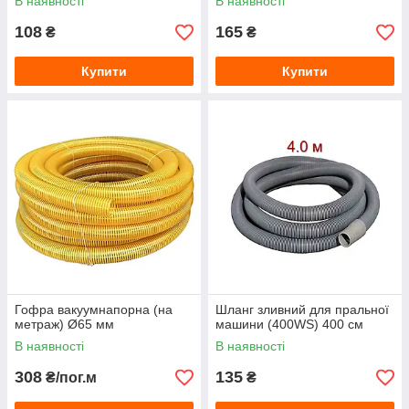
В наявності
В наявності
108
165
₴
₴
Купити
Купити
Гофра вакуумнапорна (на
Шланг зливний для пральної
метраж) Ø65 мм
машини (400WS) 400 см
В наявності
В наявності
308
135
₴/пог.м
₴