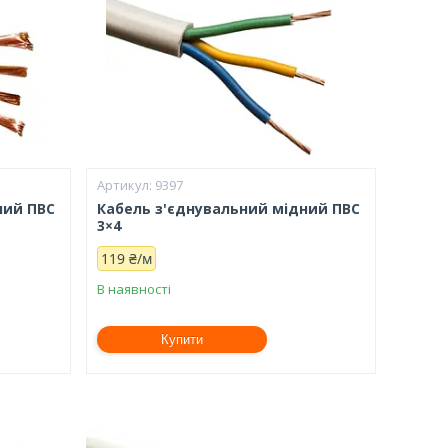
9397
ний ПВС
Кабель з'єднувальний мідний ПВС
3×4
119 ₴/м
В наявності
Купити