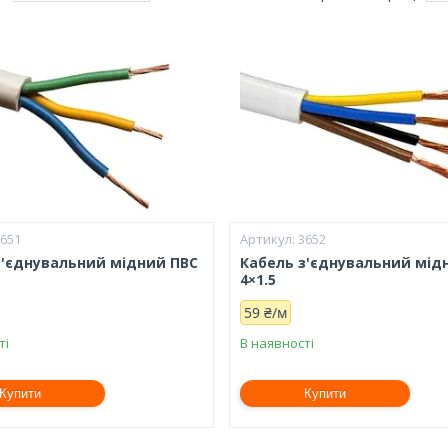
3651
3652
з'єднувальний мідний ПВС
Кабель з'єднувальний мід
4×1.5
59 ₴/м
ті
В наявності
Купити
Купити