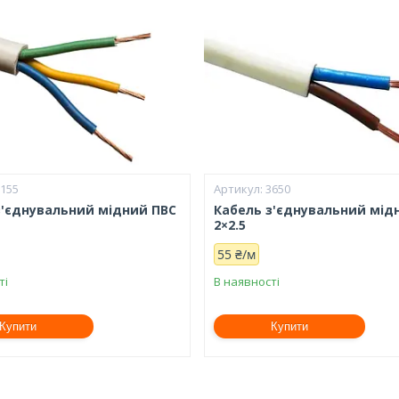
7155
3650
з'єднувальний мідний ПВС
Кабель з'єднувальний мід
2×2.5
55 ₴/м
ті
В наявності
Купити
Купити