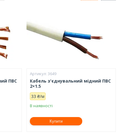
3649
ний ПВС
Кабель з'єднувальний мідний ПВС
2×1.5
33 ₴/м
В наявності
Купити