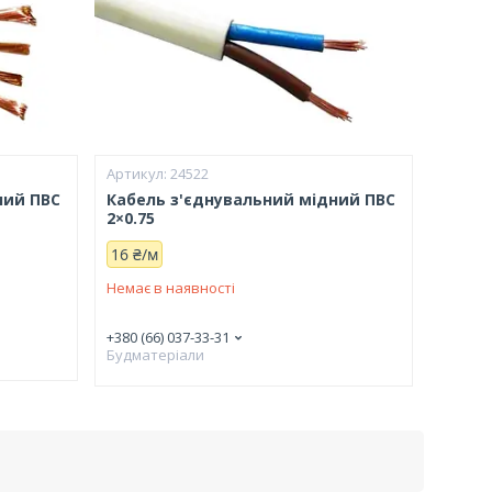
24522
ний ПВС
Кабель з'єднувальний мідний ПВС
2×0.75
16 ₴/м
Немає в наявності
+380 (66) 037-33-31
Будматеріали