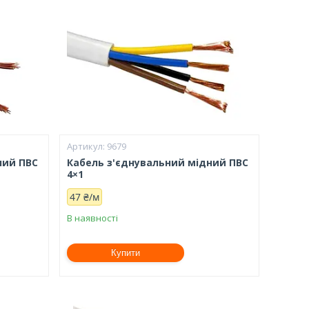
9679
ний ПВС
Кабель з'єднувальний мідний ПВС
4×1
47 ₴/м
В наявності
Купити