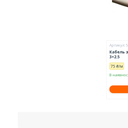
Кабель 
3×2.5
75 ₴/м
В наявнос