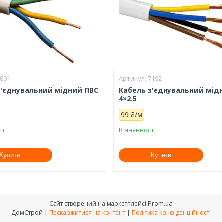
5801
7192
з'єднувальний мідний ПВС
Кабель з'єднувальний мід
4×2.5
99 ₴/м
ті
В наявності
Купити
Купити
Prom.ua
Сайт створений на маркетплейсі
ДомСтрой |
Поскаржитися на контент
|
Політика конфіденційності