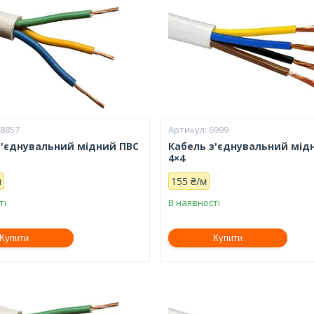
18857
6999
з'єднувальний мідний ПВС
Кабель з'єднувальний мід
4×4
м
155 ₴/м
ті
В наявності
Купити
Купити