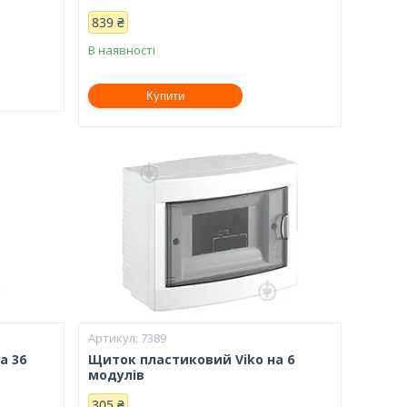
839 ₴
В наявності
Купити
7389
а 36
Щиток пластиковий Viko на 6
модулів
305 ₴