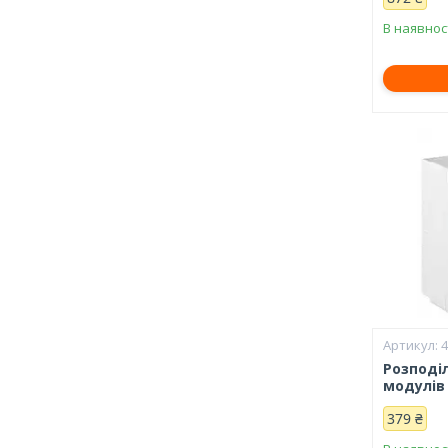
В наявнос
Розподі
модулів 
379 ₴