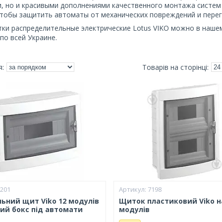
, но и красивыми дополнениями качественного монтажа систем
чтобы защитить автоматы от механических повреждений и перег
ки распределительные электрические Lotus VIKO можно в нашем
по всей Украине.
7201
7198
льний щит Viko 12 модулів
Щиток пластиковий Viko н
ий бокс під автомати
модулів