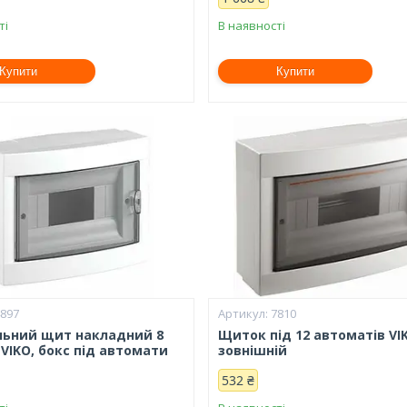
ті
В наявності
Купити
Купити
4897
7810
льний щит накладний 8
Щиток під 12 автоматів VI
VIKO, бокс під автомати
зовнішній
532 ₴