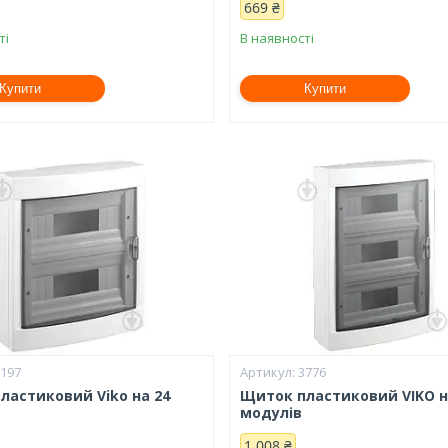
669 ₴
ті
В наявності
Купити
Купити
7197
3776
ластиковий Viko на 24
Щиток пластиковий VIKO н
модулів
1 008 ₴