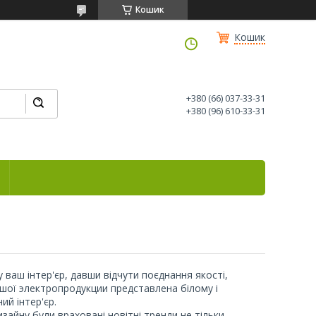
Кошик
Кошик
+380 (66) 037-33-31
+380 (96) 610-33-31
у ваш інтер'єр, давши відчути поєднання якості,
іншої электропродукции представлена білому і
й інтер'єр.
изайну були враховані новітні тренди не тільки