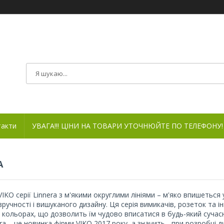
такти
УВАГА!!! ЦІНИ НА ТОВАРИ УТОЧНЮЙТЕ ПО ТЕЛЕФОНУ!
A
VIKO серії Linnera з м'якими округлими лініями – м'яко впишеться 
зручності і вишуканого дизайну. Ця серія вимикачів, розеток та 
кольорах, що дозволить їм чудово вписатися в будь-який сучасни
era – це новинка фірми VIKO 2017 року, а значить - при розробці д