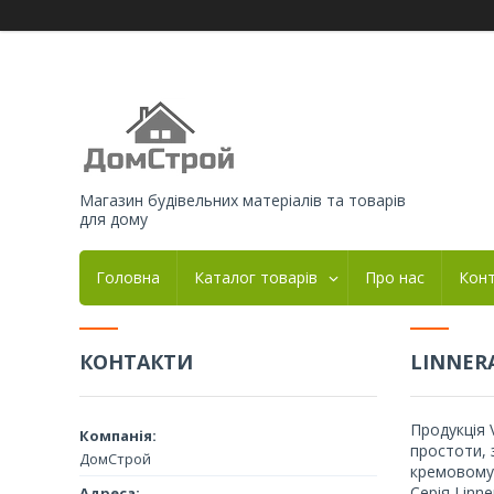
Магазин будівельних матеріалів та товарів
для дому
Головна
Каталог товарів
Про нас
Кон
КОНТАКТИ
LINNER
Продукція 
простоти, 
ДомСтрой
кремовому 
Серія Linn