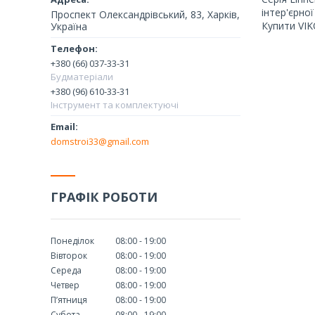
інтер'єрно
Проспект Олександрівський, 83, Харків,
Купити VIK
Україна
+380 (66) 037-33-31
Будматеріали
+380 (96) 610-33-31
Інструмент та комплектуючі
domstroi33@gmail.com
ГРАФІК РОБОТИ
Понеділок
08:00
19:00
Вівторок
08:00
19:00
Середа
08:00
19:00
Четвер
08:00
19:00
Пʼятниця
08:00
19:00
Субота
08:00
19:00