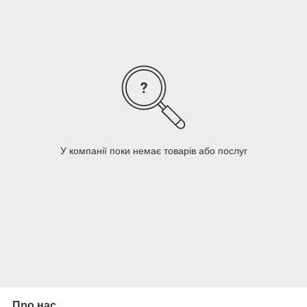
магазині ДомСтрой за низькою ціною, з доставкою по всій
Україні.
У компанії поки немає товарів або послуг
Про нас