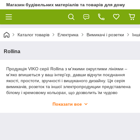
Магазин будівельних матеріалів та товарів для дому
Каталог товарів
Електрика
Вимикачі і розетки
Інш
Rollina
Продукція VIKO серії Rollina з м'якими округлими лініями –
м'яко впишеться у ваш інтер'єр, давши відчути поєднання
якості, простоти, зручності і вишуканого дизайну. Ця серія
вимикачів, розеток та іншої электропродукции представлена
білому і кремовому кольорах, що дозволить їм чудово
вписатися в будь-який сучасний інтер'єр.
Показати все
Серія Rollina – це новинка фірми VIKO 2017 року, а значить -
при розробці дизайну були враховані новітні тренди не тільки
інтер'єрної моди, але і ергономіки, що дозволить вам
користуватися надійної, якісної і зручною продукцією фірми
VIKO.
Купити продукцію VIKO Rollina можна в нашому інтернет-