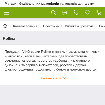
Магазин будівельних матеріалів та товарів для дому
Каталог товарів
Електрика
Вимикачі і розетки
Вык
Rollina
Продукция VIKO серии Rollina с мягкими округлыми линиями
– мягко впишется в ваш интерьер, дав почувствовать
сочетание качества, простоты, удобства и изысканного
дизайна. Эта серия выключателей, розеток и другой
электропродукции представлена белом и кремовом цветах,
что позволит им прекрасно вписаться в любой современный
Показати все
интерьер.
Серия Rollina – это новинка фирмы VIKO 2017 года, а значит
- при разработке дизайна были учтены новейшие тренды не
только интерьерной моды, но и эргономики, что позволит
вам пользоваться надежной, качественной и удобной
продукцией фирмы VIKO.