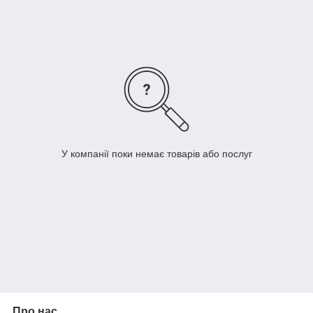
Купити вимикачі VIKO Rollina можна в нашому інтернет-
магазині ДомСтрой за низькою ціною, з доставкою по всій
Україні.
У компанії поки немає товарів або послуг
Про нас