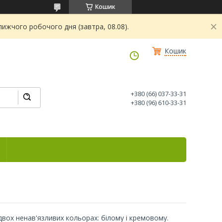
Кошик
ижчого робочого дня (завтра, 08.08).
Кошик
+380 (66) 037-33-31
+380 (96) 610-33-31
 двох ненав'язливих кольорах: білому і кремовому.