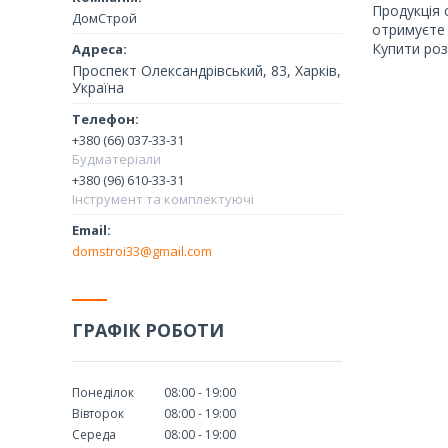
Продукція 
ДомСтрой
отримуєте 
Купити роз
Проспект Олександрівський, 83, Харків,
Україна
+380 (66) 037-33-31
Будматеріали
+380 (96) 610-33-31
Інструмент та комплектуючі
domstroi33@gmail.com
ГРАФІК РОБОТИ
Понеділок
08:00
19:00
Вівторок
08:00
19:00
Середа
08:00
19:00