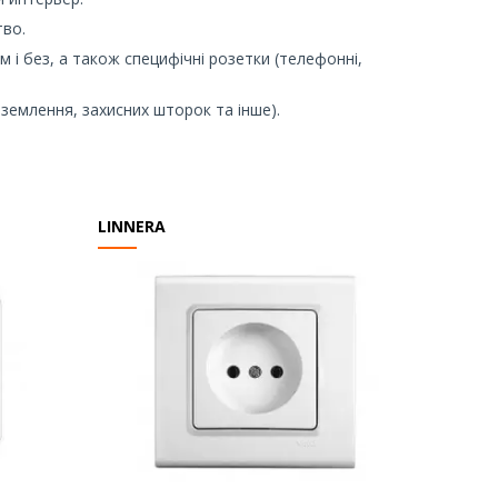
тво.
ям і без, а також специфічні розетки (телефонні,
аземлення, захисних шторок та інше).
LINNERA