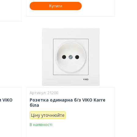
Купити
21200
м ViKO
Розетка одинарна б/з VIKO Karre
біла
Ціну уточнюйте
В наявності