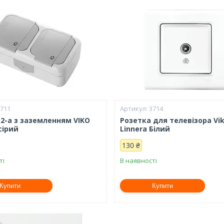
3711
3714
 2-а з заземленням VIKO
Розетка для телевізора Vi
сірий
Linnera Білий
130 ₴
ті
В наявності
Купити
Купити