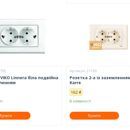
3705
21199
VIKO Linnera біла подвійна
Розетка 2-а із заземлення
мленням
Karre
162 ₴
ті
В наявності
Купити
Купити