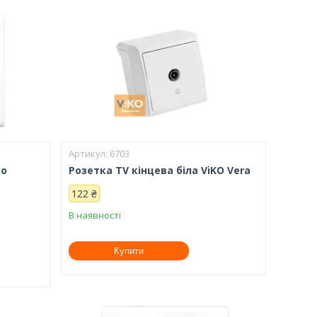
6703
ko
Розетка TV кінцева біла ViKO Vera
122 ₴
В наявності
Купити