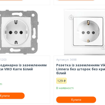
21203
3698
 одинарна із заземленням
Розетка із заземленням Vi
и VIKO Karre Білий
Linnera без шторок без к
білий
129 ₴
ті
В наявності
Купити
Купити