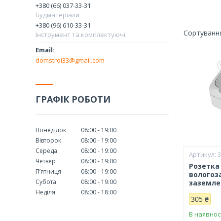
+380 (66) 037-33-31
Будматеріали
+380 (96) 610-33-31
Інструмент та комплектуючі
domstroi33@gmail.com
ГРАФІК РОБОТИ
Понеділок
08:00
19:00
Вівторок
08:00
19:00
Середа
08:00
19:00
Четвер
08:00
19:00
Розетка
Пʼятниця
08:00
19:00
вологоз
Субота
08:00
19:00
заземлен
Неділя
08:00
18:00
305 ₴
В наявнос