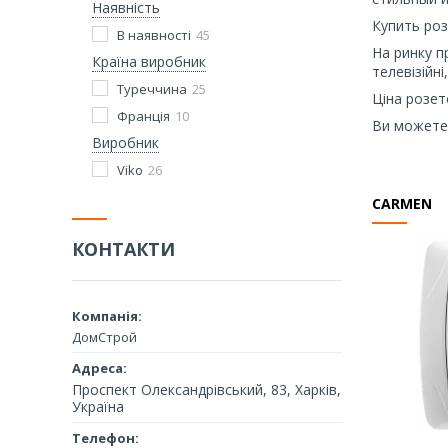
Наявність
Купить роз
В наявності
45
На ринку п
Країна виробник
телевізійні
Туреччина
25
Ціна розет
Франція
10
Ви можете 
Виробник
Viko
26
CARMEN
КОНТАКТИ
ДомСтрой
Проспект Олександрівський, 83, Харків,
Україна