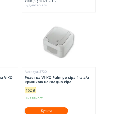
+380 (66) 037-33-31
Будматеріали
3720
ла ViKO
Розетка VI-KO Palmiye сіра 1-а з/з
кришкою накладна сіра
162 ₴
В наявності
Купити