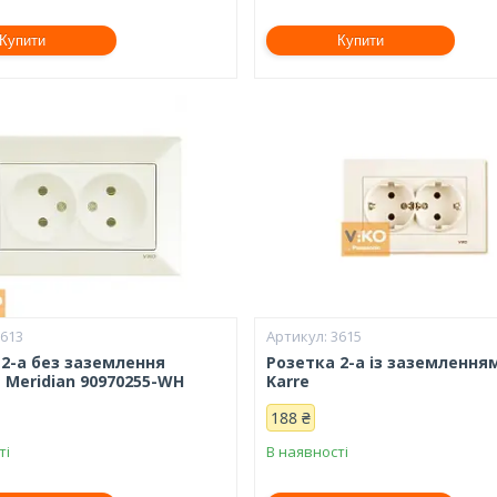
Купити
Купити
3613
3615
 2-а без заземлення
Розетка 2-а із заземлення
 Meridian 90970255-WH
Karre
188 ₴
ті
В наявності