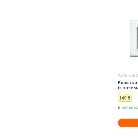
Розетка 
із зазе
149 ₴
В наявнос