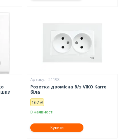
21198
ko
Розетка двомісна б/з VIKO Karre
ришки
біла
167 ₴
В наявності
Купити