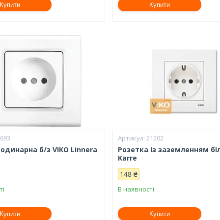
Купити
Купити
3693
21202
одинарна б/з VIKO Linnera
Розетка із заземленням бі
Karre
148 ₴
ті
В наявності
Купити
Купити