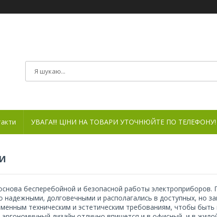
такти
УВАГА!!! ЦІНИ НА ТОВАРИ УТОЧНЮЙТЕ ПО ТЕЛЕФОНУ!
И
 основа бесперебойной и безопасной работы электроприборов. 
 надежными, долговечными и располагались в доступных, но з
еменным техническим и эстетическим требованиям, чтобы быть
 эргономичный дизайн отлично впишется и в офисный, и в жило