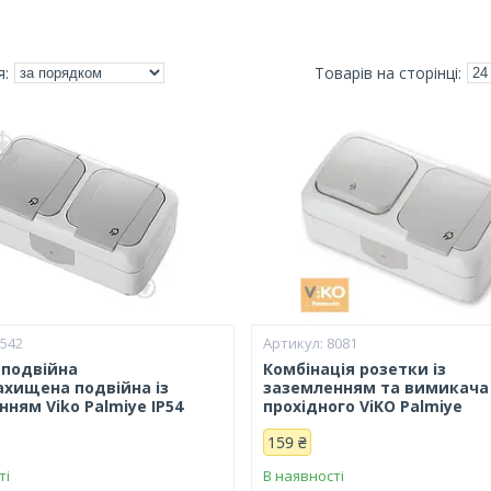
3542
8081
 подвійна
Комбінація розетки із
ахищена подвійна із
заземленням та вимикача 
ням Viko Palmiye IP54
прохідного ViKO Palmiye
159 ₴
ті
В наявності