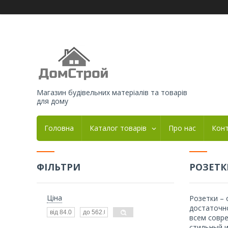
Магазин будівельних матеріалів та товарів
для дому
Головна
Каталог товарів
Про нас
Кон
ФІЛЬТРИ
РОЗЕТК
Ціна
Розетки –
достаточно
всем совр
стильный и