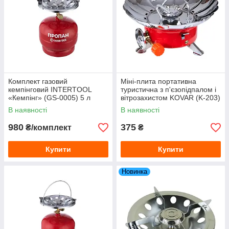
Комплект газовий
Міні-плита портативна
кемпінговий INTERTOOL
туристична з п'єзопідпалом і
«Кемпінг» (GS-0005) 5 л
вітрозахистом KOVAR (K-203)
В наявності
В наявності
980
375
₴/комплект
₴
Купити
Купити
Новинка