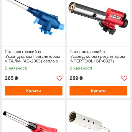
Пальник газовий із
Пальник газовий з
п'єзопідпалом і регулятором
п'єзопідпалом і регулятором
VITA Луч (AG-2005) сопло з
INTERTOOL (GP-0027)
турбіною
суцільнометалевий корпус
В наявності
В наявності
265
289
₴
₴
Купити
Купити