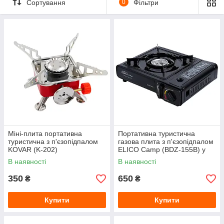
Сортування
0
Фільтри
Міні-плита портативна
Портативна туристична
туристична з п'єзопідпалом
газова плита з п'єзопідпалом
KOVAR (K-202)
ELICO Camp (BDZ-155B) у
кейсі
В наявності
В наявності
350
650
₴
₴
Купити
Купити