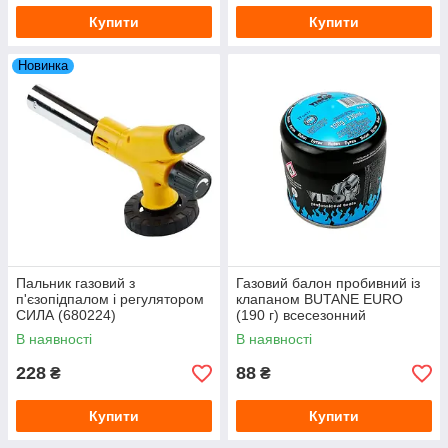
Купити
Купити
Новинка
Пальник газовий з
Газовий балон пробивний із
п'єзопідпалом і регулятором
клапаном BUTANE EURO
СИЛА (680224)
(190 г) всесезонний
В наявності
В наявності
228
88
₴
₴
Купити
Купити