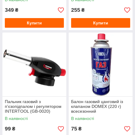
349
255
₴
₴
Купити
Купити
Пальник газовий з
Балон газовий цанговий із
п'єзопідпалом і регулятором
клапаном DOMEX (220 г)
INTERTOOL (GB-0020)
всесезонний
В наявності
В наявності
99
75
₴
₴